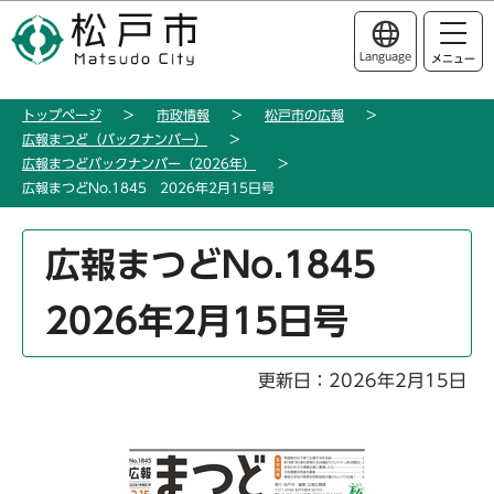
こ
このページの本文へ移動
の
Language
メニュー
ペ
ー
トップページ
市政情報
松戸市の広報
ジ
広報まつど（バックナンバー）
の
広報まつどバックナンバー（2026年）
先
広報まつどNo.1845 2026年2月15日号
頭
で
本
広報まつどNo.1845
す
文
こ
2026年2月15日号
こ
か
ら
更新日：2026年2月15日