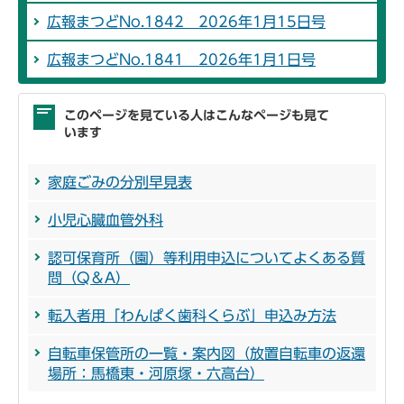
広報まつどNo.1842 2026年1月15日号
広報まつどNo.1841 2026年1月1日号
このページを見ている人はこんなページも見て
います
家庭ごみの分別早見表
小児心臓血管外科
認可保育所（園）等利用申込についてよくある質
問（Q＆A）
転入者用「わんぱく歯科くらぶ」申込み方法
自転車保管所の一覧・案内図（放置自転車の返還
場所：馬橋東・河原塚・六高台）