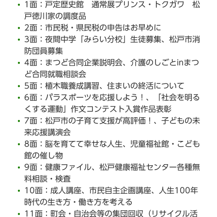
1面：戸定歴史館 通常展プリンス・トクガワ 松
戸徳川家の調度品
2面：市民税・県民税の申告はお早めに
3面：夜間中学「みらい分校」生徒募集、松戸市消
防団員募集
4面：まつど合同企業説明会、介護のしごとinまつ
ど合同就職相談会
5面：植木職養成講習、住まいの終活について
6面：パラスポーツを応援しよう！、「社会を明る
くする運動」作文コンテスト入賞作品表彰
7面：松戸市の子育て支援が高評価！、子どもの未
来応援講演会
8面：脳を育てて幸せな人生、児童福祉館・こども
館の催し物
9面：健康ファイル、松戸健康福祉センター各種無
料相談・検査
10面：成人講座、市民自主企画講座、人生100年
時代の生き方・働き方を考える
11面：町会・自治会等の集団回収（リサイクル活