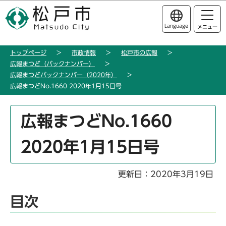
こ
このページの本文へ移動
の
Language
メニュー
ペ
ー
トップページ
市政情報
松戸市の広報
ジ
広報まつど（バックナンバー）
の
広報まつどバックナンバー（2020年）
先
広報まつどNo.1660 2020年1月15日号
頭
で
本
広報まつどNo.1660
す
文
こ
2020年1月15日号
こ
か
ら
更新日：2020年3月19日
目次