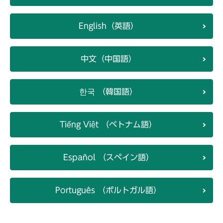
English（英語）
中文（中国語）
한국 （韓国語）
Tiếng Việt （ベトナム語）
Español （スペイン語）
Português （ポルトガル語）