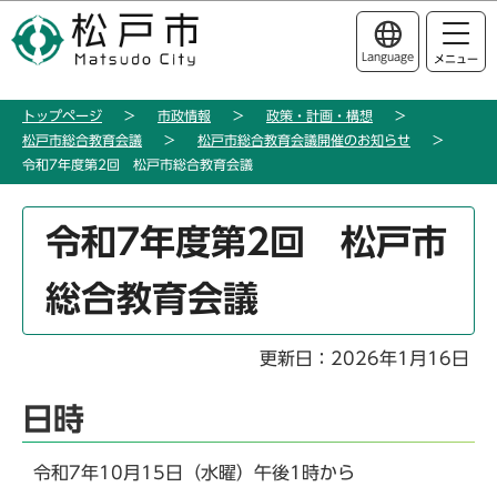
こ
このページの本文へ移動
の
Language
メニュー
ペ
ー
トップページ
市政情報
政策・計画・構想
ジ
松戸市総合教育会議
松戸市総合教育会議開催のお知らせ
の
令和7年度第2回 松戸市総合教育会議
先
頭
本
令和7年度第2回 松戸市
で
文
す
こ
総合教育会議
こ
か
ら
更新日：2026年1月16日
日時
令和7年10月15日（水曜）午後1時から