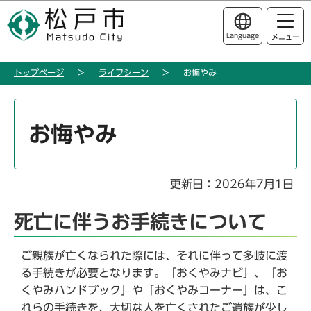
こ
このページの本文へ移動
の
Language
メニュー
ペ
ー
トップページ
ライフシーン
お悔やみ
ジ
の
本
先
文
お悔やみ
頭
こ
で
こ
す
か
更新日：2026年7月1日
ら
死亡に伴うお手続きについて
ご親族が亡くなられた際には、それに伴って多岐に渡
る手続きが必要となります。「おくやみナビ」、「お
くやみハンドブック」や「おくやみコーナー」は、こ
れらの手続きを、大切な人を亡くされたご遺族が少し