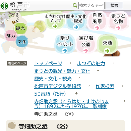
こ
サ
このページの本文へ移動
の
イ
ペ
ト
ー
メ
ジ
ニ
の
ュ
先
ー
頭
こ
サイトメニューここまで
で
こ
トップページ
まつどの魅力
す
か
まつどの観光・魅力・文化
ら
歴史・文化・観光
松戸市デジタル美術館
作家検索
50音順（た行）
寺畑助之丞（てらはた・すけのじょ
う）1892年から1970年 彫刻家
寺畑助之丞 《浴》
本
寺畑助之丞 《浴》
文