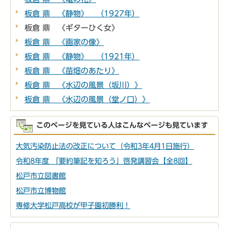
板倉 鼎 《静物》 （1927年）
板倉 鼎 《ギターひく女》
板倉 鼎 《画家の像》
板倉 鼎 《静物》 （1921年）
板倉 鼎 《苗畑のあたり》
板倉 鼎 《水辺の風景（坂川）》
板倉 鼎 《水辺の風景（堂ノ口）》
このページを見ている人はこんなページも見ています
大気汚染防止法の改正について（令和3年4月1日施行）
令和8年度 「要約筆記を知ろう」啓発講習会【全8回】
松戸市立図書館
松戸市立博物館
専修大学松戸高校が甲子園初勝利！