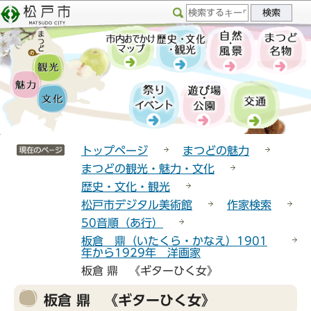
こ
サ
このページの本文へ移動
の
イ
ペ
ト
ー
メ
ジ
ニ
の
ュ
先
ー
頭
こ
サイトメニューここまで
で
こ
トップページ
まつどの魅力
す
か
まつどの観光・魅力・文化
ら
歴史・文化・観光
松戸市デジタル美術館
作家検索
50音順（あ行）
板倉 鼎（いたくら・かなえ）1901
年から1929年 洋画家
板倉 鼎 《ギターひく女》
本
板倉 鼎 《ギターひく女》
文