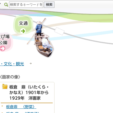
・文化・観光
《画家の像》
板倉 鼎（いたくら・
かなえ）1901年から
1929年 洋画家
板倉鼎 《野菜》