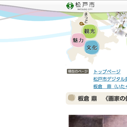
こ
サ
の
イ
ペ
ト
ー
メ
ジ
ニ
の
ュ
先
ー
頭
こ
で
こ
サイトメニューここまで
す
か
トップページ
ら
松戸市デジタル
板倉 鼎（いたく
本
板倉 鼎 《画家の
文
こ
こ
か