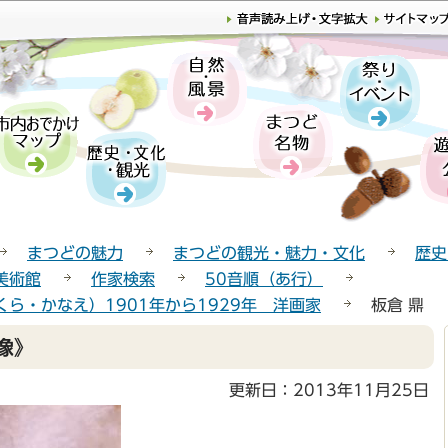
このページの本文へ移動
まつどの魅力
まつどの観光・魅力・文化
歴史
美術館
作家検索
50音順（あ行）
ら・かなえ）1901年から1929年 洋画家
板倉 鼎 
像》
更新日：2013年11月25日