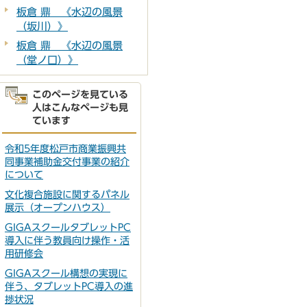
板倉 鼎 《水辺の風景
（坂川）》
板倉 鼎 《水辺の風景
（堂ノ口）》
このページを見ている
人はこんなページも見
ています
令和5年度松戸市商業振興共
同事業補助金交付事業の紹介
について
文化複合施設に関するパネル
展示（オープンハウス）
GIGAスクールタブレットPC
導入に伴う教員向け操作・活
用研修会
GIGAスクール構想の実現に
伴う、タブレットPC導入の進
捗状況