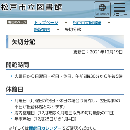
こ
サ
このページの本文へ移動
の
イ
Language
メニュー
ペ
ト
サイトメニューここまで
ー
メ
トップページ
松戸市立図書館
ジ
ニ
施設案内
矢切分館
の
ュ
本
矢切分館
先
ー
文
頭
こ
こ
更新日：2021年12月19日
で
こ
こ
す
か
開館時間
か
ら
ら
火曜日から日曜日・祝日・休日、午前9時30分から午後5時
休館日
月曜日（月曜日が祝日・休日の場合は開館し、翌日以降の
平日が振替休館となります）
館内整理日（12月を除く月曜日以外の毎月最後の平日）
年末年始（12月28日から1月4日）
※詳しくは
開館日カレンダー
でご確認ください。