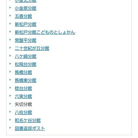
小金北分館
小金原分館
五香分館
新松戸分館
新松戸分館こどものとしょかん
常盤平分館
二十世紀が丘分館
八ケ崎分館
松飛台分館
馬橋分館
馬橋東分館
稔台分館
六実分館
矢切分館
八柱分館
和名ケ谷分館
図書返却ポスト