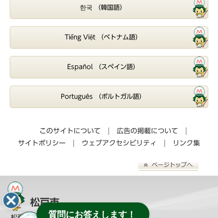
한국 （韓国語）
Tiếng Việt （ベトナム語）
Español （スペイン語）
Português （ポルトガル語）
このサイトについて
広告の掲載について
サイトポリシー
ウェブアクセシビリティ
リンク集
松戸市
質問にお答えします！
松戸市役所（
教育委員会へのお問い合わせ
）