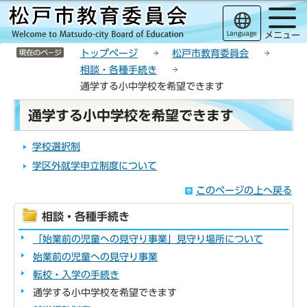
こ
サ
このページの本文へ移動
の
イ
Language
メニュー
ペ
ト
サイトメニューここまで
ー
メ
トップページ
松戸市教育委員会
ジ
ニ
相談・各種手続き
の
ュ
通学する小中学校を希望できます
先
ー
本
頭
こ
通学する小中学校を希望できます
文
で
こ
こ
す
か
学校選択制
こ
ら
学区外就学申立制度について
か
ら
このページの上へ戻る
相談・各種手続き
「始業前の児童への見守り事業」見守り場所について
始業前の児童への見守り事業
転校・入学の手続き
通学する小中学校を希望できます