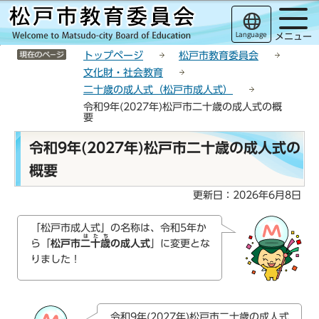
こ
サ
このページの本文へ移動
の
イ
Language
メニュー
ペ
ト
サイトメニューここまで
ー
メ
トップページ
松戸市教育委員会
ジ
ニ
文化財・社会教育
の
ュ
二十歳の成人式（松戸市成人式）
先
ー
令和9年(2027年)松戸市二十歳の成人式の概
頭
こ
要
で
こ
本
令和9年(2027年)松戸市二十歳の成人式の
す
か
文
ら
概要
こ
こ
更新日：2026年6月8日
か
ら
「松戸市成人式」の名称は、令和5年か
はたち
ら「
松戸市
二十歳
の成人式
」に変更とな
りました！
令和9年(2027年)松戸市二十歳の成人式