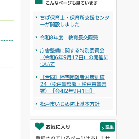
こんなページも見ています
ちば保育士・保育所支援センタ
ーが開設しました
令和8年度 教育長交際費
庁舎整備に関する特別委員会
（令和6年9月17日）の開催に
ついて
【合同】帰宅困難者対策訓練
24（松戸警察署・松戸東警察
署）【令和2年9月1日】
松戸市いじめ防止基本方針
お気に入り
編集
登録されているページはありませ