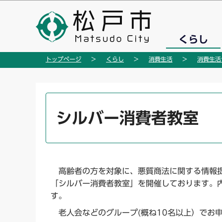
こ
の
ペ
くらし
ー
ジ
トップページ
くらし
消費生活
消費生活
の
先
頭
本
で
文
シルバー消費者教室
す
こ
こ
か
ら
高齢者の方を対象に、悪質商法に関する情報提
「シルバー消費者教室」を開催しております。
す。
老人会などのグループ(概ね10名以上）でお