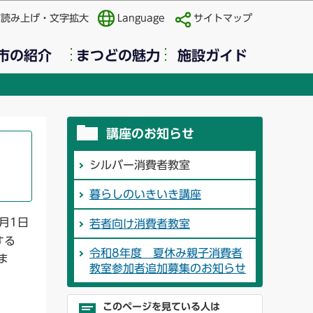
声読み上げ・文字拡大
Language
サイトマップ
市の紹介
まつどの魅力
施設ガイド
講座のお知らせ
シルバー消費者教室
暮らしのいきいき講座
月1日
若者向け消費者教室
する
令和8年度 夏休み親子消費者
ま
教室参加者追加募集のお知らせ
このページを見ている人は