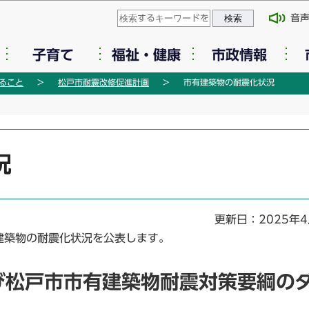
このページの本文へ移動
音
子育て
福祉・健康
市政情報
ること
松戸市耐震改修促進計画
市有建築物の耐震化状況
況
更新日：2025年4
築物の耐震化状況を公表します。
び松戸市市有建築物耐震対策要綱の