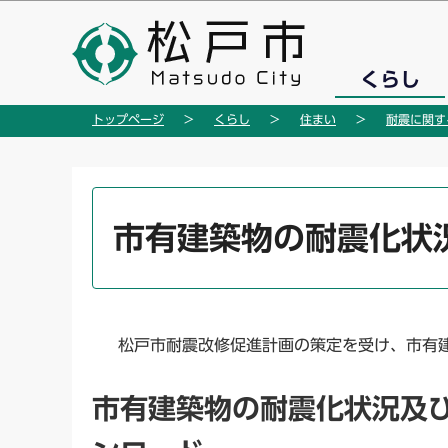
こ
の
ペ
くらし
ー
ジ
トップページ
くらし
住まい
耐震に関す
の
先
頭
本
で
文
市有建築物の耐震化状
す
こ
こ
か
ら
松戸市耐震改修促進計画の策定を受け、市有建
市有建築物の耐震化状況及