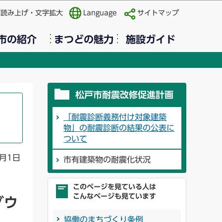
声読み上げ・文字拡大
Language
サイトマップ
市の紹介
まつどの魅力
施設ガイド
松戸市耐震改修促進計画
「耐震診断義務付け対象建築
物」の耐震診断の結果の公表に
ついて
月1日
市有建築物の耐震化状況
このページを見ている人は
こんなページも見ています
ダウ
協働のまちづくり条例