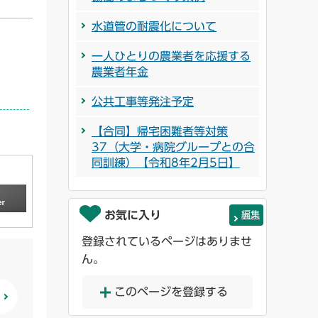
水道管の耐震化について
一人ひとりの農業者を応援する
農業者年金
公共工事等発注予定
【合同】帰宅困難者等対策
37（大学・病院グループとの合
同訓練）【令和8年2月5日】
お気に入り
編集
登録されているページはありませ
ん。
このページを登録する