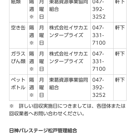
紙類
隔
月
東葛資源事業協同
047-
軒下
週
曜
組合
392-
※
日
3252
空き缶
隔
月
株式会社イサカエ
047-
軒下
週
曜
ンタープライズ
331-
※
日
7100
ガラス
隔
月
株式会社イサカエ
047-
軒下
びん類
週
曜
ンタープライズ
331-
※
日
7100
ペット
隔
月
東葛資源事業協同
047-
軒下
ボトル
週
曜
組合
392-
※
日
3252
※ 詳しい回収実施日につきましては、各団体または
回収業者へお問い合わせください。
日神パレステージ松戸管理組合