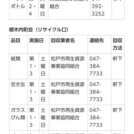
ボトル
2・
曜
組合
392-
4
日
3252
根木内町会（リサイクル口）
品目
実施日
回収業者名
連絡先
回収
方法
紙類
第
土
松戸市再生資源
047-
軒下
1・
曜
事業協同組合
384-
3
日
7733
空き缶
第
土
松戸市再生資源
047-
軒下
1・
曜
事業協同組合
384-
3
日
7733
ガラス
第
土
松戸市再生資源
047-
軒下
びん類
1・
曜
事業協同組合
384-
3
日
7733