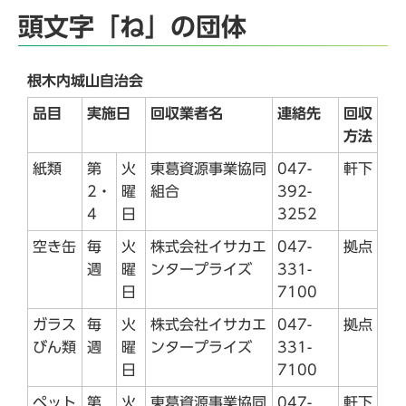
頭文字「ね」の団体
根木内城山自治会
品目
実施日
回収業者名
連絡先
回収
方法
紙類
第
火
東葛資源事業協同
047-
軒下
2・
曜
組合
392-
4
日
3252
空き缶
毎
火
株式会社イサカエ
047-
拠点
週
曜
ンタープライズ
331-
日
7100
ガラス
毎
火
株式会社イサカエ
047-
拠点
びん類
週
曜
ンタープライズ
331-
日
7100
ペット
第
火
東葛資源事業協同
047-
軒下