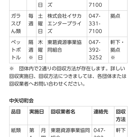
日
ズ
7100
ガラ
毎
土
株式会社イサカ
047-
拠点
スび
週
曜
エンタープライ
331-
ん類
日
ズ
7100
ペッ
隔
木
東葛資源事業協
047-
軒下・
トボ
週
曜
同組合
392-
拠点
トル
※
日
3252
※
※ 団体内で2通りの回収方法が存在します。詳しい
回収実施日、回収方法につきましては、各団体または
回収業者へお問い合わせください。
中矢切町会
品目
実施日
回収業者名
連絡先
回収
方法
紙類
第
月
東葛資源事業協同
047-
軒下