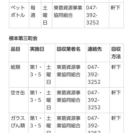
ペット
毎
土
東葛資源事業
047-
軒下
ボトル
週
曜
協同組合
392-
日
3252
根本第三町会
品目
実施日
回収業者名
連絡先
回収
方法
紙類
第1・
土
東葛資源事
047-
軒下
3・5
曜
業協同組合
392-
日
3252
空き缶
第1・
土
東葛資源事
047-
軒下
3・5
曜
業協同組合
392-
日
3252
ガラス
第1・
土
東葛資源事
047-
軒下
びん類
3・5
曜
業協同組合
392-
日
3252