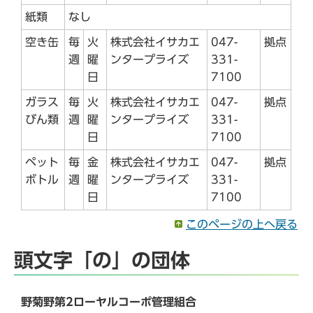
紙類
なし
空き缶
毎
火
株式会社イサカエ
047-
拠点
週
曜
ンタープライズ
331-
日
7100
ガラス
毎
火
株式会社イサカエ
047-
拠点
びん類
週
曜
ンタープライズ
331-
日
7100
ペット
毎
金
株式会社イサカエ
047-
拠点
ボトル
週
曜
ンタープライズ
331-
日
7100
このページの上へ戻る
頭文字「の」の団体
野菊野第2ローヤルコーポ管理組合