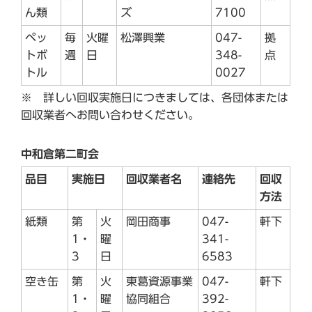
ん類
ズ
7100
ペッ
毎
火曜
松澤興業
047-
拠
トボ
週
日
348-
点
トル
0027
※ 詳しい回収実施日につきましては、各団体または
回収業者へお問い合わせください。
中和倉第二町会
品目
実施日
回収業者名
連絡先
回収
方法
紙類
第
火
岡田商事
047-
軒下
1・
曜
341-
3
日
6583
空き缶
第
火
東葛資源事業
047-
軒下
1・
曜
協同組合
392-