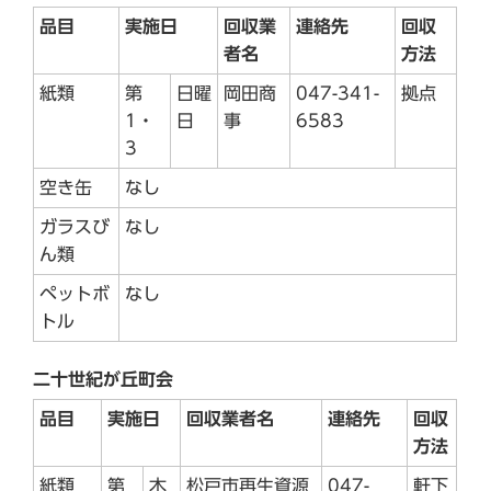
品目
実施日
回収業
連絡先
回収
者名
方法
紙類
第
日曜
岡田商
047-341-
拠点
1・
日
事
6583
3
空き缶
なし
ガラスび
なし
ん類
ペットボ
なし
トル
二十世紀が丘町会
品目
実施日
回収業者名
連絡先
回収
方法
紙類
第
木
松戸市再生資源
047-
軒下