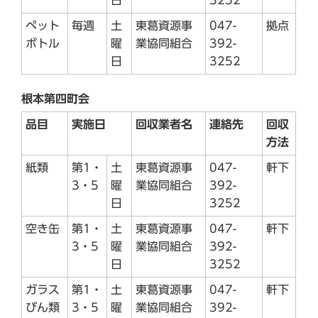
ペット
毎週
土
東葛資源事
047-
拠点
ボトル
曜
業協同組合
392-
日
3252
根本第四町会
品目
実施日
回収業者名
連絡先
回収
方法
紙類
第1・
土
東葛資源事
047-
軒下
3・5
曜
業協同組合
392-
日
3252
空き缶
第1・
土
東葛資源事
047-
軒下
3・5
曜
業協同組合
392-
日
3252
ガラス
第1・
土
東葛資源事
047-
軒下
びん類
3・5
曜
業協同組合
392-