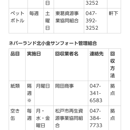
日
3252
ペット
毎週
土
東葛資源事
047-
軒下
ボトル
曜
業協同組合
392-
日
3252
ネバーランド北小金サンフォート管理組合
品目
実施日
回収業者名
連絡先
回
収
方
法
紙類
隔
月曜日
岡田商事
047-
拠
週
341-
点
※
6583
空き
毎
月・
松戸市再生資
047-
拠
缶
週
水・金
源事業協同組
384-
点
曜日
合
7733