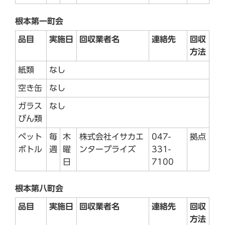
根本第一町会
品目
実施日
回収業者名
連絡先
回収
方法
紙類
なし
空き缶
なし
ガラス
なし
びん類
ペット
毎
木
株式会社イサカエ
047-
拠点
ボトル
週
曜
ンタープライズ
331-
日
7100
根本第八町会
品目
実施日
回収業者名
連絡先
回収
方法