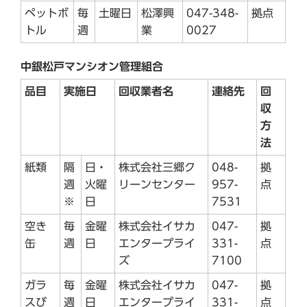
ペットボ
毎
土曜日
松澤興
047-348-
拠点
トル
週
業
0027
中銀松戸マンシオン管理組合
品目
実施日
回収業者名
連絡先
回
収
方
法
紙類
隔
日・
株式会社三郷ク
048-
拠
週
火曜
リーンセンター
957-
点
※
日
7531
空き
毎
金曜
株式会社イサカ
047-
拠
缶
週
日
エンタープライ
331-
点
ズ
7100
ガラ
毎
金曜
株式会社イサカ
047-
拠
スび
週
日
エンタープライ
331-
点