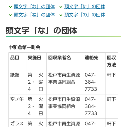
頭文字「な」の団体
頭文字「に」の団体
頭文字「ね」の団体
頭文字「の」の団体
頭文字「な」の団体
中和倉第一町会
品目
実施日
回収業者名
連絡先
回収
方法
紙類
第
火
松戸市再生資源
047-
軒下
2・
曜
事業協同組合
384-
4
日
7733
空き缶
第
火
松戸市再生資源
047-
軒下
2・
曜
事業協同組合
384-
4
日
7733
ガラス
第
火
松戸市再生資源
047-
軒下