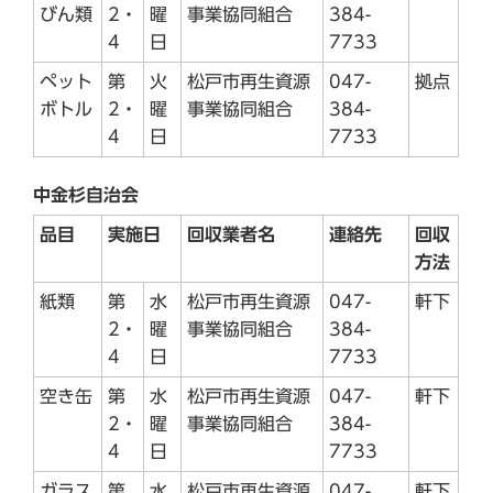
びん類
2・
曜
事業協同組合
384-
4
日
7733
ペット
第
火
松戸市再生資源
047-
拠点
ボトル
2・
曜
事業協同組合
384-
4
日
7733
中金杉自治会
品目
実施日
回収業者名
連絡先
回収
方法
紙類
第
水
松戸市再生資源
047-
軒下
2・
曜
事業協同組合
384-
4
日
7733
空き缶
第
水
松戸市再生資源
047-
軒下
2・
曜
事業協同組合
384-
4
日
7733
ガラス
第
水
松戸市再生資源
047-
軒下