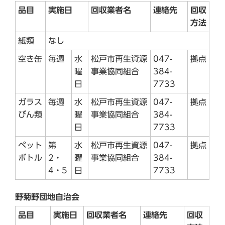
品目
実施日
回収業者名
連絡先
回収
方法
紙類
なし
空き缶
毎週
水
松戸市再生資源
047-
拠点
曜
事業協同組合
384-
日
7733
ガラス
毎週
水
松戸市再生資源
047-
拠点
びん類
曜
事業協同組合
384-
日
7733
ペット
第
水
松戸市再生資源
047-
拠点
ボトル
2・
曜
事業協同組合
384-
4・5
日
7733
野菊野団地自治会
品目
実施日
回収業者名
連絡先
回収