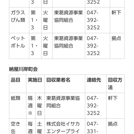
3
日
3252
ガラス
第
火
東葛資源事業
047-
軒下
びん類
1・
曜
協同組合
392-
3
日
3252
ペット
第
火
東葛資源事業
047-
拠点
ボトル
1・
曜
協同組合
392-
3
日
3252
納屋川岸町会
品目
実施日
回収業者名
連絡先
回収方
法
紙類
隔
木
東葛資源事業協
047-
軒下
週
曜
同組合
392-
※
日
3252
空き
毎
土
株式会社イサカ
047-
拠点
缶
週
曜
エンタープライ
331-