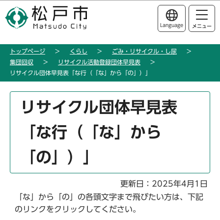
こ
このページの本文へ移動
の
Language
メニュー
ペ
ー
トップページ
くらし
ごみ・リサイクル・し尿
ジ
集団回収
リサイクル活動登録団体早見表
の
リサイクル団体早見表「な行（「な」から「の」）」
先
頭
本
リサイクル団体早見表
で
文
す
こ
「な行（「な」から
こ
か
「の」）」
ら
更新日：2025年4月1日
「な」から「の」の各頭文字まで飛びたい方は、下記
のリンクをクリックしてください。