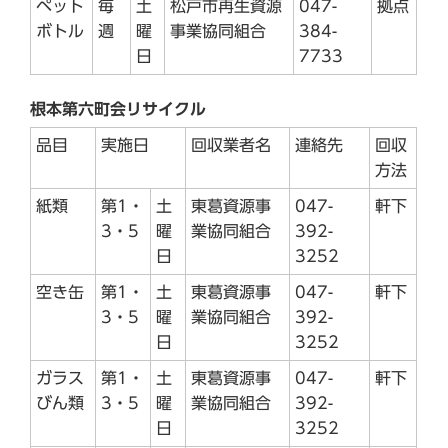
ペット
毎
土
松戸市再生資源
047-
拠点
ボトル
週
曜
事業協同組合
384-
日
7733
根本第六町会リサイクル
品目
実施日
回収業者名
連絡先
回収
方法
紙類
第1・
土
東葛資源事
047-
軒下
3・5
曜
業協同組合
392-
日
3252
空き缶
第1・
土
東葛資源事
047-
軒下
3・5
曜
業協同組合
392-
日
3252
ガラス
第1・
土
東葛資源事
047-
軒下
びん類
3・5
曜
業協同組合
392-
日
3252