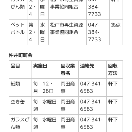
びん類
2・
曜
事業協同組合
384-
4
日
7733
ペット
第
水
松戸市再生資源
047-
拠点
ボトル
2・
曜
事業協同組合
384-
4
日
7733
仲井町町会
品目
実施日
回収業
連絡先
回収
者名
方法
紙類
毎
12・
岡田商
047-341-
軒下
月
28日
事
6583
空き缶
毎
水曜日
岡田商
047-341-
軒下
週
事
6583
ガラスび
毎
水曜日
岡田商
047-341-
軒下
ん類
週
事
6583