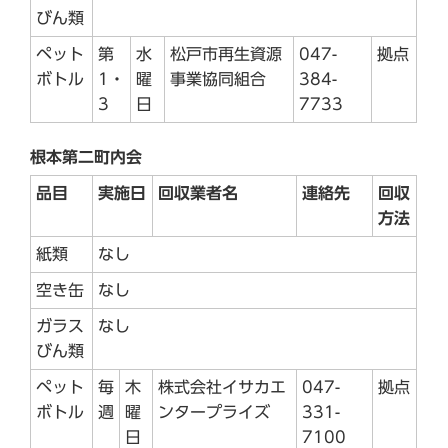
びん類
ペット
第
水
松戸市再生資源
047-
拠点
ボトル
1・
曜
事業協同組合
384-
3
日
7733
根本第二町内会
品目
実施日
回収業者名
連絡先
回収
方法
紙類
なし
空き缶
なし
ガラス
なし
びん類
ペット
毎
木
株式会社イサカエ
047-
拠点
ボトル
週
曜
ンタープライズ
331-
日
7100