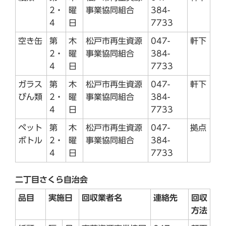
2・
曜
事業協同組合
384-
4
日
7733
空き缶
第
木
松戸市再生資源
047-
軒下
2・
曜
事業協同組合
384-
4
日
7733
ガラス
第
木
松戸市再生資源
047-
軒下
びん類
2・
曜
事業協同組合
384-
4
日
7733
ペット
第
木
松戸市再生資源
047-
拠点
ボトル
2・
曜
事業協同組合
384-
4
日
7733
二丁目さくら自治会
品目
実施日
回収業者名
連絡先
回収
方法