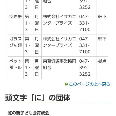
1・
曜
組合
392-
3
日
3252
空き缶
第
月
株式会社イサカエ
047-
軒下
1・
曜
ンタープライズ
331-
3
日
7100
ガラス
第
月
株式会社イサカエ
047-
軒下
びん類
1・
曜
ンタープライズ
331-
3
日
7100
ペット
第
月
東葛資源事業協同
047-
拠点
ボトル
1・
曜
組合
392-
3
日
3252
このページの上へ戻る
頭文字「に」の団体
虹の街子ども会育成会