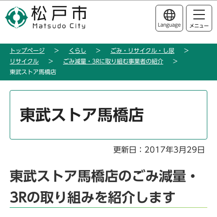
こ
このページの本文へ移動
の
Language
メニュー
ペ
ー
トップページ
くらし
ごみ・リサイクル・し尿
ジ
リサイクル
ごみ減量・3Rに取り組む事業者の紹介
の
東武ストア馬橋店
先
頭
本
で
文
東武ストア馬橋店
す
こ
こ
か
更新日：2017年3月29日
ら
東武ストア馬橋店のごみ減量・
3Rの取り組みを紹介します