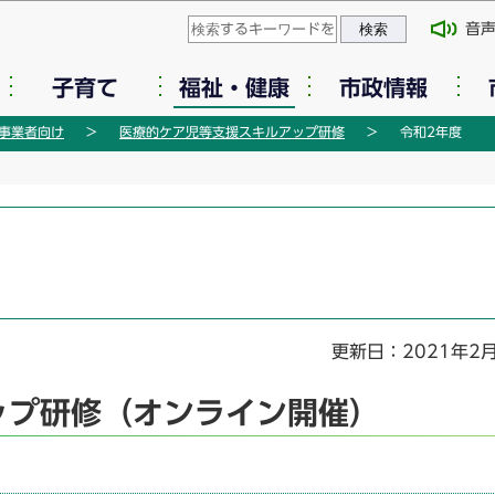
このページの本文へ移動
音
子育て
福祉・健康
市政情報
事業者向け
医療的ケア児等支援スキルアップ研修
令和2年度
更新日：2021年2
ップ研修（オンライン開催）