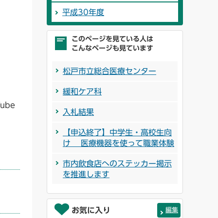
平成30年度
このページを見ている人は
こんなページも見ています
松戸市立総合医療センター
緩和ケア科
ube
入札結果
【申込終了】中学生・高校生向
け 医療機器を使って職業体験
市内飲食店へのステッカー掲示
を推進します
お気に入り
編集