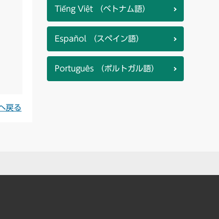
Tiếng Việt （ベトナム語）
Español （スペイン語）
Português （ポルトガル語）
へ戻る