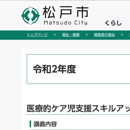
こ
の
ペ
くらし
ー
ジ
トップページ
福祉・健康
障害者の福祉
の
先
頭
本
で
文
令和2年度
す
こ
こ
か
ら
医療的ケア児支援スキルア
講義内容