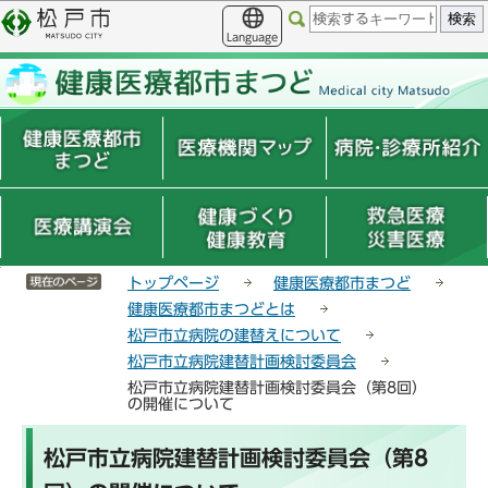
こ
サ
このページの本文へ移動
の
イ
Language
ペ
ト
ー
メ
ジ
ニ
の
ュ
先
ー
頭
こ
で
こ
す
か
ら
サイトメニューここまで
トップページ
健康医療都市まつど
健康医療都市まつどとは
松戸市立病院の建替えについて
松戸市立病院建替計画検討委員会
松戸市立病院建替計画検討委員会（第8回）
の開催について
本
松戸市立病院建替計画検討委員会（第8
文
こ