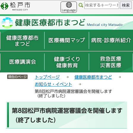
こ
サ
このページの本文へ移動
の
イ
Language
ペ
ト
ー
メ
ジ
ニ
の
ュ
先
ー
頭
こ
で
こ
す
か
ら
サイトメニューここまで
トップページ
健康医療都市まつど
お知らせ・イベント
第8回松戸市病院運営審議会を開催します
（終了しました）
本
第8回松戸市病院運営審議会を開催します
文
こ
（終了しました）
こ
か