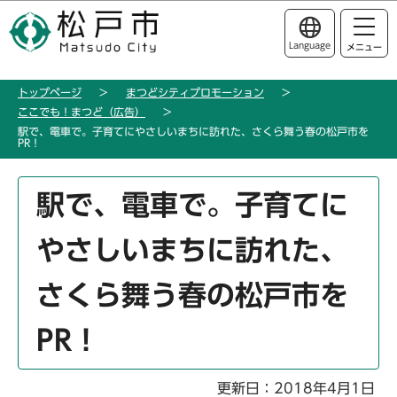
こ
このページの本文へ移動
の
Language
メニュー
ペ
ー
トップページ
まつどシティプロモーション
ジ
ここでも！まつど（広告）
の
駅で、電車で。子育てにやさしいまちに訪れた、さくら舞う春の松戸市を
先
PR！
頭
本
で
駅で、電車で。子育てに
文
す
こ
やさしいまちに訪れた、
こ
か
さくら舞う春の松戸市を
ら
PR！
更新日：2018年4月1日