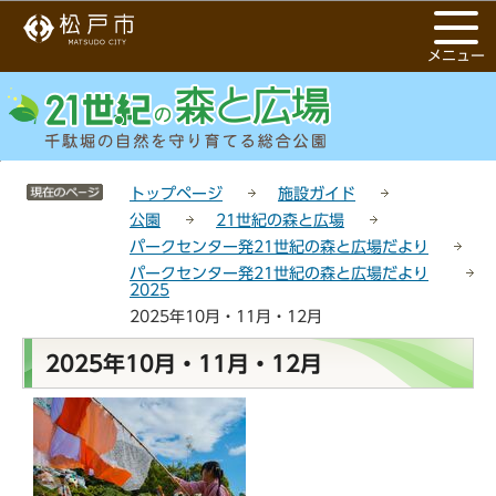
こ
サ
このページの本文へ移動
の
イ
メニュー
ペ
ト
ー
メ
ジ
ニ
の
ュ
先
ー
サイトメニューここまで
頭
こ
トップページ
施設ガイド
で
こ
公園
21世紀の森と広場
す
か
パークセンター発21世紀の森と広場だより
ら
パークセンター発21世紀の森と広場だより
2025
2025年10月・11月・12月
本
2025年10月・11月・12月
文
こ
こ
か
ら