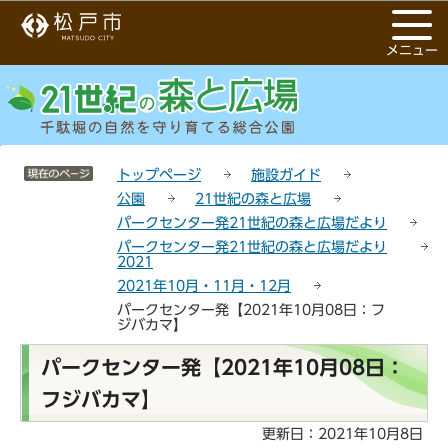
こ
サ
このページの本文へ移動
の
イ
メニュー
ペ
ト
ー
メ
ジ
ニ
の
ュ
先
ー
サイトメニューここまで
頭
こ
トップページ
施設ガイド
で
こ
公園
21世紀の森と広場
す
か
パークセンター発21世紀の森と広場だより
ら
パークセンター発21世紀の森と広場だより
2021
2021年10月・11月・12月
パークセンター発【2021年10月08日：フ
ジバカマ】
本
パークセンター発【2021年10月08日：
文
フジバカマ】
こ
こ
更新日：2021年10月8日
か