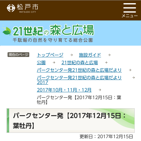
こ
サ
このページの本文へ移動
の
イ
メニュー
ペ
ト
ー
メ
ジ
ニ
の
ュ
先
ー
サイトメニューここまで
頭
こ
トップページ
施設ガイド
で
こ
公園
21世紀の森と広場
す
か
パークセンター発21世紀の森と広場だより
ら
パークセンター発21世紀の森と広場だより
2017
2017年10月・11月・12月
パークセンター発【2017年12月15日：葉
牡丹】
本
パークセンター発【2017年12月15日：
文
葉牡丹】
こ
こ
更新日：2017年12月15日
か