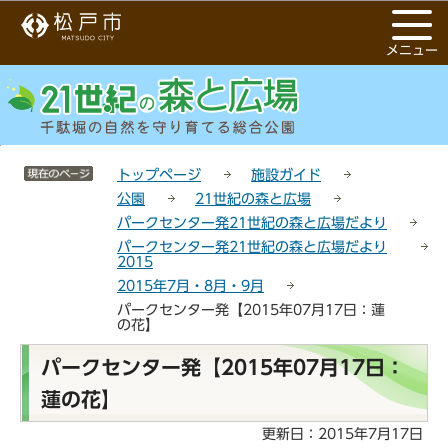
こ
サ
このページの本文へ移動
の
イ
メニュー
ペ
ト
ー
メ
ジ
ニ
の
ュ
先
ー
サイトメニューここまで
頭
こ
トップページ
施設ガイド
で
こ
公園
21世紀の森と広場
す
か
パークセンター発21世紀の森と広場だより
ら
パークセンター発21世紀の森と広場だより
2015
2015年7月・8月・9月
パークセンター発【2015年07月17日：蓮
の花】
本
パークセンター発【2015年07月17日：
文
蓮の花】
こ
こ
更新日：2015年7月17日
か