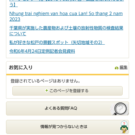
う】
Nhung trai nghiem van hoa cua Lan! So thang 2 nam
2023
千葉県が実施した農産物および土壌の放射性物質の検査結果
について
私が好きな松戸の景観スポット（矢切地域その2）
令和6年4月24日定例記者会見資料
お気に入り
編集
登録されているページはありません。
このページを登録する
よくある質問FAQ
情報が見つからないときは