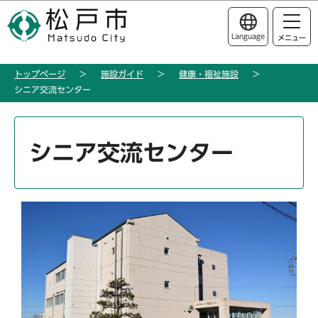
こ
このページの本文へ移動
の
Language
メニュー
ペ
ー
トップページ
施設ガイド
健康・福祉施設
ジ
シニア交流センター
の
先
本
頭
文
シニア交流センター
で
こ
す
こ
か
ら