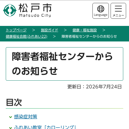
こ
このページの本文へ移動
の
Language
メニュー
ペ
ー
トップページ
施設ガイド
健康・福祉施設
ジ
健康福祉会館(ふれあい22)
障害者福祉センターからのお知らせ
の
先
本
頭
障害者福祉センターから
文
で
こ
す
のお知らせ
こ
か
ら
更新日：2026年7月24日
目次
感染症対策
ふれあい教室「カローリング」