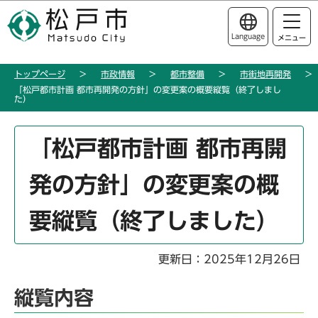
こ
このページの本文へ移動
の
Language
メニュー
ペ
ー
トップページ
市政情報
都市整備
市街地再開発
ジ
「松戸都市計画 都市再開発の方針」の変更案の概要縦覧（終了しまし
の
た）
先
頭
本
「松戸都市計画 都市再開
で
文
す
こ
発の方針」の変更案の概
こ
か
要縦覧（終了しました）
ら
更新日：2025年12月26日
縦覧内容