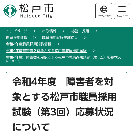
こ
このページの本文へ移動
の
Language
メニュー
ペ
ー
トップページ
市政情報
総務・採用
ジ
職員採用情報
職員採用試験実施結果
の
令和4年度職員採用試験情報
先
令和4年度障害者を対象とする松戸市職員採用試験
頭
令和4年度 障害者を対象とする松戸市職員採用試験（第3回）応募状況
について
で
す
本
令和4年度 障害者を対
文
こ
象とする松戸市職員採用
こ
か
試験（第3回）応募状況
ら
について