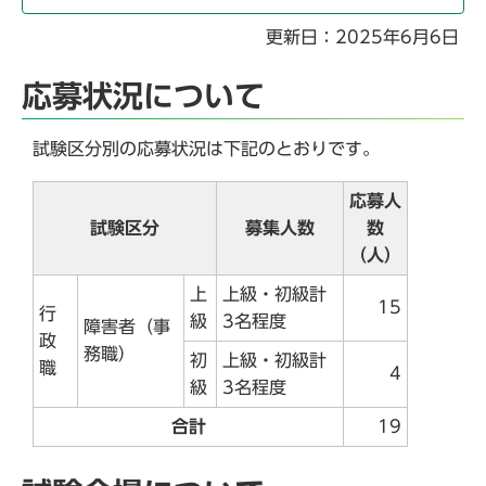
更新日：2025年6月6日
応募状況について
試験区分別の応募状況は下記のとおりです。
応募人
試験区分
募集人数
数
（人）
上
上級・初級計
15
行
級
3名程度
障害者（事
政
務職）
初
上級・初級計
職
4
級
3名程度
合計
19