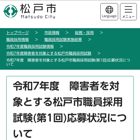
こ
このページの本文へ移動
の
Language
メニュー
ペ
ー
トップページ
市政情報
総務・採用
ジ
職員採用情報
職員採用試験実施結果
の
令和7年度職員採用試験情報
先
令和7年度障害者を対象とする松戸市職員採用試験
頭
令和7年度 障害者を対象とする松戸市職員採用試験(第1回)応募状況につ
いて
で
す
本
令和7年度 障害者を対
文
こ
象とする松戸市職員採用
こ
か
試験(第1回)応募状況につ
ら
いて