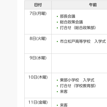
日付
午前
7日(月曜)
部長会議
総合政策会議
打合せ（総合政策部）
8日(火曜)
市立松戸高等学校 入学式
9日(水曜)
10日(木曜)
東部小学校 入学式
打合せ（学校教育部）
来客
11日(金曜)
来客