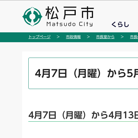
こ
の
ペ
くらし
ー
ジ
トップページ
市政情報
市長室から
市長
の
先
頭
本
で
文
4月7日（月曜）から5
す
こ
こ
か
ら
4月7日（月曜）から4月1