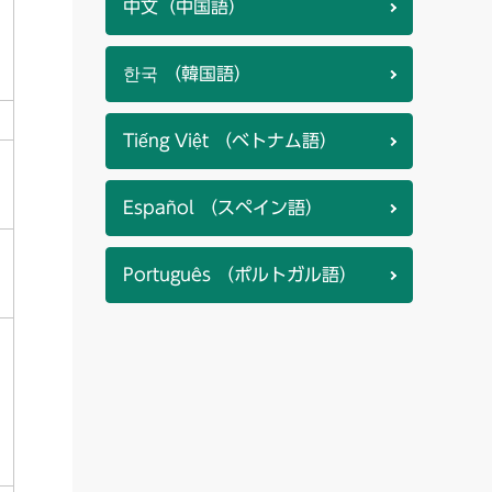
中文（中国語）
한국 （韓国語）
Tiếng Việt （ベトナム語）
Español （スペイン語）
Português （ポルトガル語）