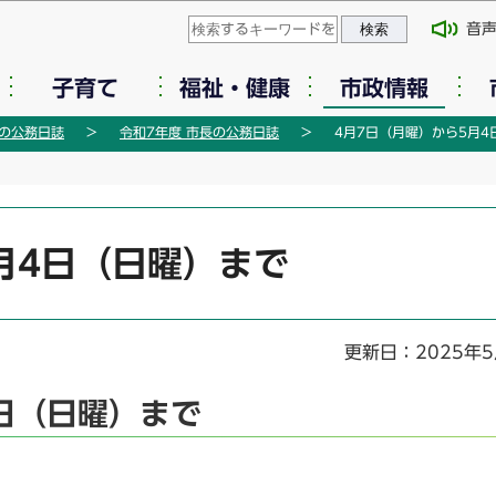
このページの本文へ移動
音
子育て
福祉・健康
市政情報
の公務日誌
令和7年度 市長の公務日誌
4月7日（月曜）から5月4
月4日（日曜）まで
更新日：2025年5
3日（日曜）まで