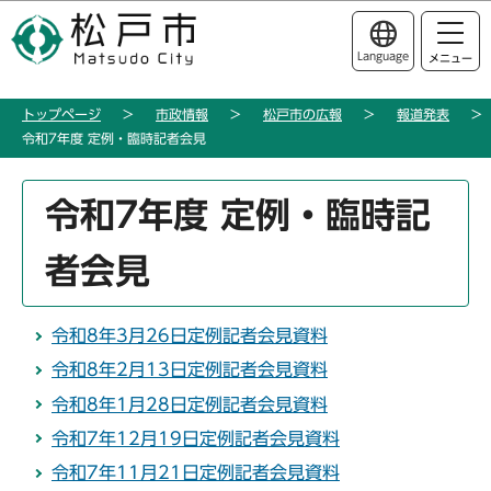
こ
このページの本文へ移動
の
Language
メニュー
ペ
ー
トップページ
市政情報
松戸市の広報
報道発表
ジ
令和7年度 定例・臨時記者会見
の
先
本
頭
令和7年度 定例・臨時記
文
で
こ
す
者会見
こ
か
ら
令和8年3月26日定例記者会見資料
令和8年2月13日定例記者会見資料
令和8年1月28日定例記者会見資料
令和7年12月19日定例記者会見資料
令和7年11月21日定例記者会見資料