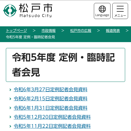
こ
このページの本文へ移動
の
Language
メニュー
ペ
ー
トップページ
市政情報
松戸市の広報
報道発表
ジ
令和5年度 定例・臨時記者会見
の
先
本
頭
令和5年度 定例・臨時記
文
で
こ
す
者会見
こ
か
ら
令和6年3月27日定例記者会見資料
令和6年2月15日定例記者会見資料
令和6年1月31日定例記者会見資料
令和5年12月20日定例記者会見資料
令和5年11月22日定例記者会見資料