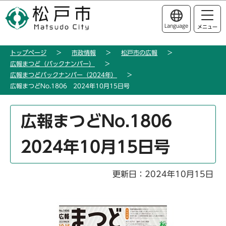
こ
このページの本文へ移動
の
Language
メニュー
ペ
ー
トップページ
市政情報
松戸市の広報
ジ
広報まつど（バックナンバー）
の
広報まつどバックナンバー（2024年）
先
広報まつどNo.1806 2024年10月15日号
頭
で
本
広報まつどNo.1806
す
文
こ
2024年10月15日号
こ
か
ら
更新日：2024年10月15日