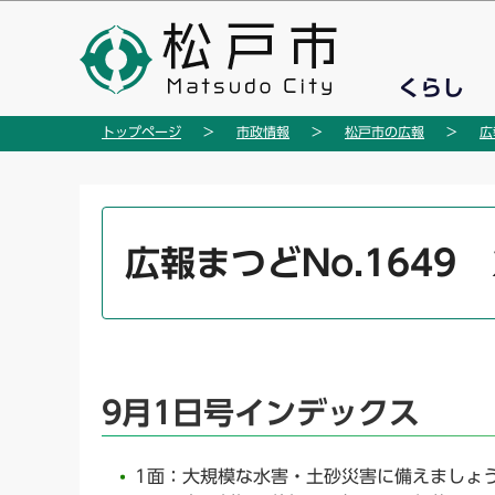
こ
の
ペ
くらし
ー
ジ
トップページ
市政情報
松戸市の広報
広
の
先
頭
本
で
文
広報まつどNo.1649 
す
こ
こ
か
ら
9月1日号インデックス
1面：大規模な水害・土砂災害に備えましょ