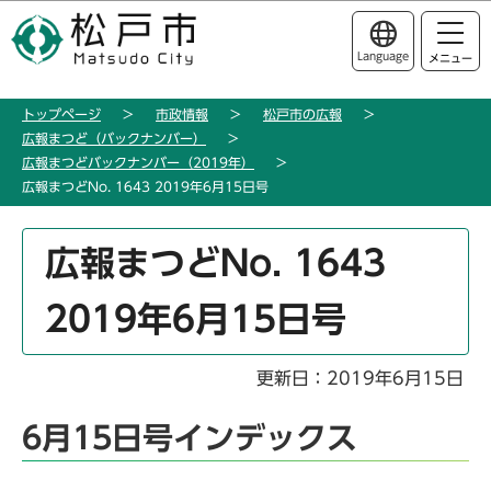
こ
このページの本文へ移動
の
Language
メニュー
ペ
ー
トップページ
市政情報
松戸市の広報
ジ
広報まつど（バックナンバー）
の
広報まつどバックナンバー（2019年）
先
広報まつどNo. 1643 2019年6月15日号
頭
で
本
広報まつどNo. 1643
す
文
こ
2019年6月15日号
こ
か
ら
更新日：2019年6月15日
6月15日号インデックス