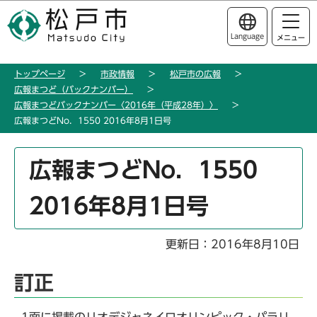
こ
このページの本文へ移動
の
Language
メニュー
ペ
ー
トップページ
市政情報
松戸市の広報
ジ
広報まつど（バックナンバー）
の
広報まつどバックナンバー〈2016年（平成28年）〉
先
広報まつどNo．1550 2016年8月1日号
頭
で
本
広報まつどNo．1550
す
文
こ
2016年8月1日号
こ
か
ら
更新日：2016年8月10日
訂正
1面に掲載のリオデジャネイロオリンピック・パラリ