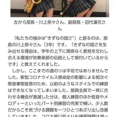
左から部長・川上奈々さん、副部長・田代凜花さ
ん
「私たちの強みは“きずなの固さ”」と語るのは、部
長の川上奈々さん（3年）です。「きずなの固さを生
み出せる理由は、学年の上下に関係なく意見を交わし
合える環境が吹奏楽部の伝統として根付いているから
です」と教えてくれました。
しかし、ここまでの道のりは平坦ではありませんで
した。新型コロナウイルス感染症の影響による相次ぐ
緊急事態宣言のため、以前のようなスタイルでの練習
はできなくなってしまいました。部員全員で一斉に合
わせる機会が激減した分は、個人練習のほか低音やメ
ロディーといったパート別練習の充実で補い、少人数
だからこそ気づける課題を一つひとつあぶり出し改善
していきました。コロナ禍以前よりも練習時間は減っ