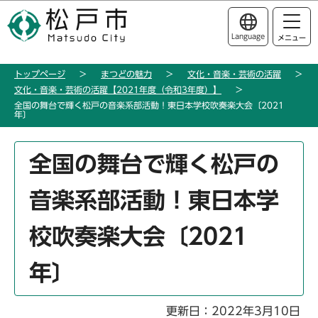
こ
このページの本文へ移動
の
Language
メニュー
ペ
ー
トップページ
まつどの魅力
文化・音楽・芸術の活躍
ジ
文化・音楽・芸術の活躍【2021年度（令和3年度）】
の
全国の舞台で輝く松戸の音楽系部活動！東日本学校吹奏楽大会〔2021
先
年〕
頭
本
で
全国の舞台で輝く松戸の
文
す
こ
音楽系部活動！東日本学
こ
か
校吹奏楽大会〔2021
ら
年〕
更新日：2022年3月10日