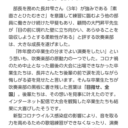
部長を務めた長井雫さん（3年）が強みである「素
直さとひたむきさ」を意識して練習に臨むよう他の部
員に働きかけ続けた甲斐もあり、顧問の大門昇平先生
が「目の前に現れた壁に立ち向かい、あらゆることを
吸収しようとする柔軟性がある」と評する吹奏楽部
は、大きな成長を遂げました。
「昨年度の卒業生の分までよい演奏をしたい」とい
う想いも、吹奏楽部の原動力の一つでした。コロナ禍
のため中止となった最後の大会に出場できなかった卒
業生たちは、長井さんたち後輩の前で涙を流しながら
悔しがる姿を見せたと言います。そんな卒業生たちが
吹奏楽部の黒板に書き残した言葉は
「目指せ、全
国」
。後輩たちは、その想いを見事に叶えたのです。
インターネット配信で大会を観覧した卒業生たちも結
果に大喜びしたそうです。
新型コロナウイルス感染症の影響により、音を取る
力を高めるための歌唱練習ができなくなったり、演奏