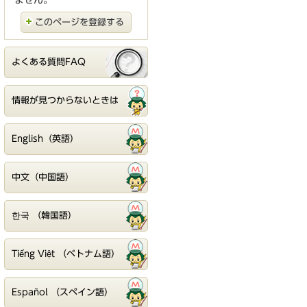
ません。
このページを登録する
よくある質問FAQ
情報が見つからないときは
English（英語）
中文（中国語）
한국 （韓国語）
Tiếng Việt （ベトナム語）
Español （スペイン語）