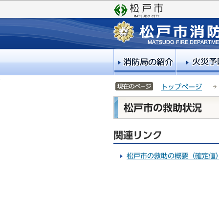
こ
サ
の
イ
ペ
ト
ー
メ
ジ
ニ
の
ュ
先
ー
頭
こ
サイトメニューここまで
トップページ
で
こ
本
す
か
松戸市の救助状況
文
ら
こ
関連リンク
こ
か
ら
松戸市の救助の概要（確定値）