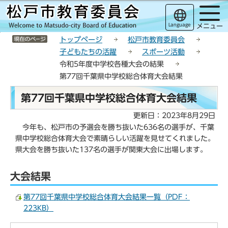
こ
サ
このページの本文へ移動
の
イ
Language
メニュー
ペ
ト
サイトメニューここまで
ー
メ
トップページ
松戸市教育委員会
ジ
ニ
子どもたちの活躍
スポーツ活動
の
ュ
令和5年度中学校各種大会の結果
先
ー
第77回千葉県中学校総合体育大会結果
頭
こ
本
で
こ
第77回千葉県中学校総合体育大会結果
文
す
か
こ
更新日：2023年8月29日
ら
こ
今年も、松戸市の予選会を勝ち抜いた636名の選手が、千葉
か
県中学校総合体育大会で素晴らしい活躍を見せてくれました。
ら
県大会を勝ち抜いた137名の選手が関東大会に出場します。
大会結果
第77回千葉県中学校総合体育大会結果一覧（PDF：
223KB）