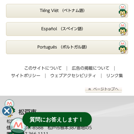
Tiếng Việt （ベトナム語）
Español （スペイン語）
Português （ポルトガル語）
このサイトについて
広告の掲載について
サイトポリシー
ウェブアクセシビリティ
リンク集
松戸市
質問にお答えします！
松戸市役所（
教育委員会へのお問い合わせ
）
住所：
〒271-8588 松戸市根本387番地の5