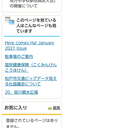
地方中学校駅伝競走大会」
の開催について
このページを見ている
人はこんなページも見
ています
Here comes Ha! January
2021 Issue
駐車場のご案内
国民健康保険（こくみんけん
こうほけん）
松戸市交通ビッグデータ見え
る化協議会について
20．坂川親水広場
お気に入り
編集
登録されているページはあり
ません。