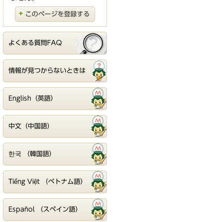
このページを登録する
よくある質問FAQ
情報が見つからないときは
English（英語）
中文（中国語）
한국 （韓国語）
Tiếng Việt （ベトナム語）
Español （スペイン語）