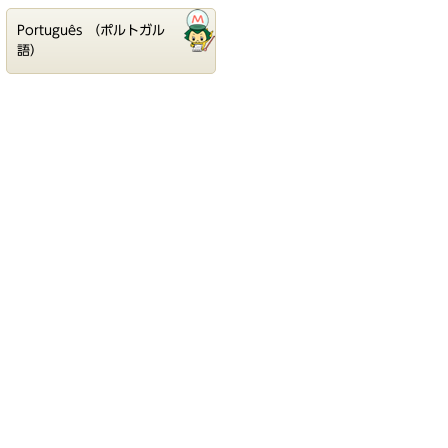
Português （ポルトガル
語）