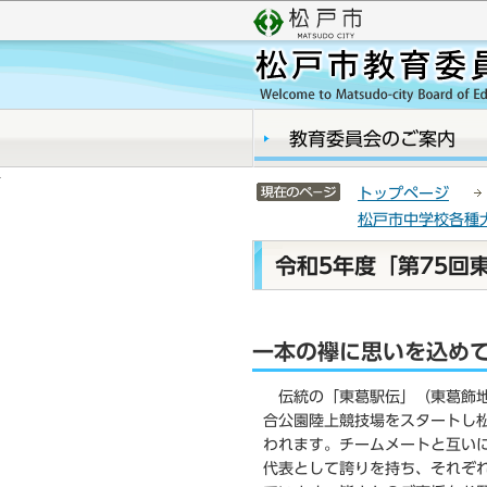
こ
サ
の
イ
ペ
ト
ー
メ
ジ
ニ
の
ュ
教育委員会のご案内
先
ー
頭
こ
サイトメニューここまで
トップページ
で
こ
松戸市中学校各種
す
か
ら
本
令和5年度「第75回
文
こ
こ
一本の襷に思いを込め
か
ら
伝統の「東葛駅伝」（東葛飾地
合公園陸上競技場をスタートし松
われます。チームメートと互い
代表として誇りを持ち、それぞ