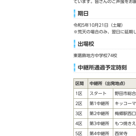
ています。皆さんのご声援をお
期日
令和5年10月21日（土曜）
※荒天の場合のみ、翌日に延期
出場校
東葛飾地方中学校74校
中継所通過予定時刻
区間
中継所（出発地点）
1区
スタート
野田市総合
2区
第1中継所
キッコーマ
3区
第2中継所
梅郷駅西口
4区
第3中継所
もつ焼きえ
5区
第4中継所
西栄寺