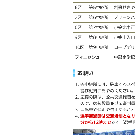
6区
第5中継所
割烹せきや
7区
第6中継所
グリーンハ
8区
第7中継所
小金北中正
9区
第8中継所
小金中入口
10区
第9中継所
コープデリ
フィニッシュ
中部小学校
お願い
各中継所には、駐車するス
為は絶対におやめください
応援の際は、公共交通機関
ので、競技役員並びに審判
自転車で伴走や併走するこ
選手通過時は交通規制とな
分から12時まで
です（選手