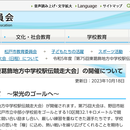
このページの本文へ移動
文化・社会教育
学校教育
松戸市教育委員会
子どもたちの活躍
スポーツ活動
大会（日程）について
令和5年度「第75回東葛飾地方中学校駅
東葛飾地方中学校駅伝競走大会」の開催について
更新日：2023年10月18日
て ～栄光のゴールへ～
方中学校駅伝競走大会）が開催されます。第75回大会は、野田市総
戸市立中部小学校前をゴールとする10区間32.1キロメートルで競
に競い合い励まし合い、厳しい練習を重ねてきた選手たちです。学校
れの思いを「襷」に込め、熱い戦いを繰り広げてくれることを期待し