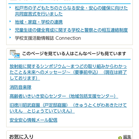
松戸市の子どもたちのさらなる安全・安心の確保に向けた
共同宣言式を行いました
地域・家庭・学校の連携
児童生徒の健全育成に関する学校と警察との相互連絡制度
学校支援活動情報誌 Connection
このページを見ている人はこんなページも見ています
放射能に関するシンポジウム～まつどの取り組みからわかっ
たこと＆未来へのメッセージ～（要事前申込）（現在は終了
しております）
消防音楽隊
高齢者いきいき安心センター（地域包括支援センター）
旧徳川昭武庭園（戸定邸庭園）（きゅうとくがわあきたけて
いえん とじょうていていえん）
安全安心情報メール配信
お気に入り
編集