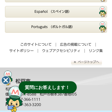
Español （スペイン語）
Português （ポルトガル語）
このサイトについて
広告の掲載について
サイトポリシー
ウェブアクセシビリティ
リンク集
松戸市
質問にお答えします！
松戸市役所（
教育委員会へのお問い合わせ
）
住所：
〒271-8588 松戸市根本387番地の5
電話：
047-366-1111
FAX：
047-363-3200