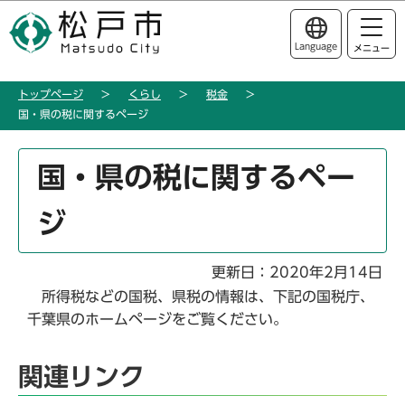
こ
このページの本文へ移動
の
Language
メニュー
ペ
ー
トップページ
くらし
税金
ジ
国・県の税に関するページ
の
先
本
頭
国・県の税に関するペー
文
で
こ
す
ジ
こ
か
ら
更新日：2020年2月14日
所得税などの国税、県税の情報は、下記の国税庁、
千葉県のホームページをご覧ください。
関連リンク