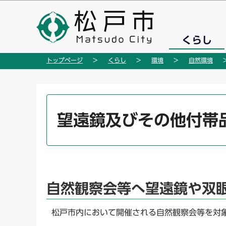
こ
の
ペ
くらし
ー
ジ
トップページ
くらし
環境
自然環境
の
先
頭
本
で
文
望遠鏡及びその他付帯
す
こ
こ
か
ら
自然観察会等へ望遠鏡や双
松戸市内において開催される自然観察会等を対