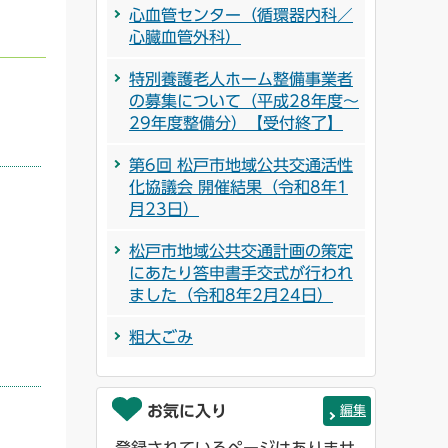
心血管センター（循環器内科／
心臓血管外科）
特別養護老人ホーム整備事業者
の募集について（平成28年度～
29年度整備分）【受付終了】
第6回 松戸市地域公共交通活性
化協議会 開催結果（令和8年1
月23日）
松戸市地域公共交通計画の策定
にあたり答申書手交式が行われ
ました（令和8年2月24日）
粗大ごみ
お気に入り
編集