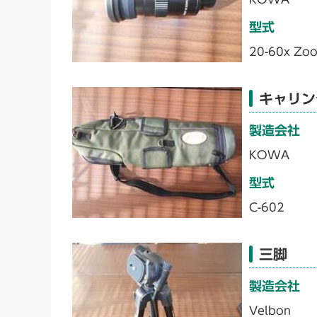
型式
20-60x Zoo
キャリン
製造会社
KOWA
型式
C-602
三脚
製造会社
Velbon