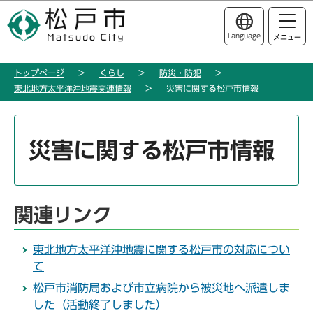
こ
このページの本文へ移動
の
Language
メニュー
ペ
ー
トップページ
くらし
防災・防犯
ジ
東北地方太平洋沖地震関連情報
災害に関する松戸市情報
の
先
本
頭
文
災害に関する松戸市情報
で
こ
す
こ
か
ら
関連リンク
東北地方太平洋沖地震に関する松戸市の対応につい
て
松戸市消防局および市立病院から被災地へ派遣しま
した（活動終了しました）