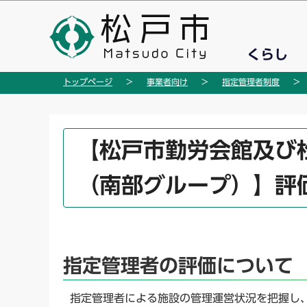
こ
の
ペ
くらし
ー
ジ
トップページ
事業者向け
指定管理者制度
の
先
頭
本
【松戸市勤労会館及び
で
文
す
こ
（南部グループ）】評
こ
か
ら
指定管理者の評価について
指定管理者による施設の管理運営状況を把握し