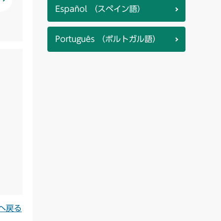
Español （スペイン語）
Português （ポルトガル語）
へ戻る