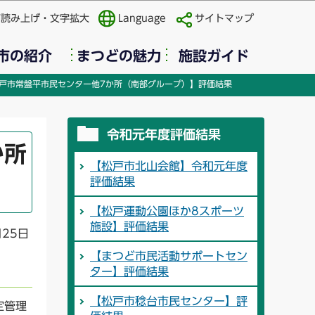
声読み上げ・文字拡大
Language
サイトマップ
市の紹介
まつどの魅力
施設ガイド
戸市常盤平市民センター他7か所（南部グループ）】評価結果
令和元年度評価結果
か所
【松戸市北山会館】令和元年度
評価結果
【松戸運動公園ほか8スポーツ
施設】評価結果
月25日
【まつど市民活動サポートセン
ター】評価結果
【松戸市稔台市民センター】評
定管理