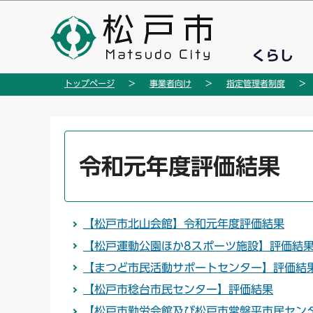
こ
の
ペ
くらし
ー
ジ
トップページ
事業者向け
指定管理者制度
の
先
頭
本
で
文
令和元年度評価結果
す
こ
こ
か
【松戸市北山会館】令和元年度評価結果
ら
【松戸運動公園ほか8スポーツ施設】評価結
【まつど市民活動サポートセンター】評価結
【松戸市稔台市民センター】評価結果
【松戸市勤労会館及び松戸市常盤平市民セン