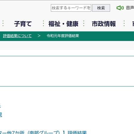
このページの本文へ移動
音
子育て
福祉・健康
市政情報
評価結果について
令和元年度評価結果
果
果
ター他7か所（南部グループ）】評価結果