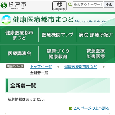
こ
サ
このページの本文へ移動
の
イ
Language
ペ
ト
ー
メ
ジ
ニ
の
ュ
先
ー
頭
こ
で
こ
す
か
ら
サイトメニューここまで
トップページ
健康医療都市まつど
全新着一覧
本
全新着一覧
文
こ
こ
新着情報はありません。
か
このページの上へ戻る
ら