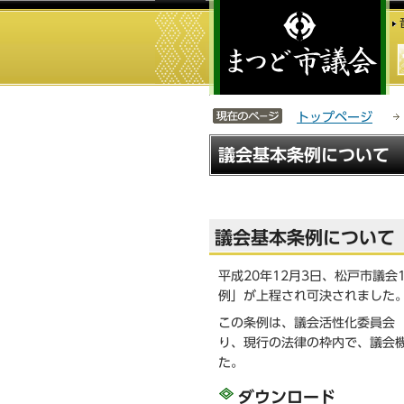
こ
サ
の
イ
ペ
ト
ー
メ
ジ
ニ
サイトメニューここまで
の
ュ
トップページ
先
ー
本
頭
こ
議会基本条例について
文
で
こ
こ
す
か
こ
ら
か
議会基本条例について
ら
平成20年12月3日、松戸市議
例」が上程され可決されました。
この条例は、議会活性化委員会
り、現行の法律の枠内で、議会
た。
ダウンロード