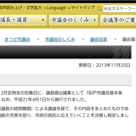
このページの本文へ移動
音声読み上げ・文字拡大
Language
サイトマップ
まつど市議会
市議会のしくみ
議会改革
議会基
更新日：2013年11月25日
会12月定例会の招集日に、議員提出議案として「松戸市議会基本条
なお、平成21年4月1日から施行されました。
（議長の諮問機関）による議論を経て、その内容をまとめたものであ
機能の充実を図り、市民の負託に応えていくことを決意し制定しまし