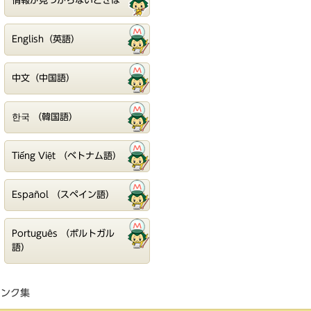
情報が見つからないときは
English（英語）
中文（中国語）
한국 （韓国語）
Tiếng Việt （ベトナム語）
Español （スペイン語）
Português （ポルトガル
語）
リンク集