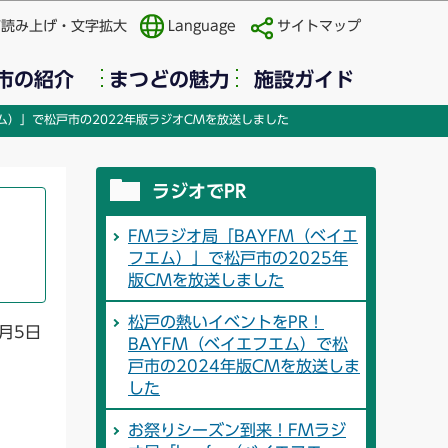
声読み上げ・文字拡大
Language
サイトマップ
市の紹介
まつどの魅力
施設ガイド
エム）」で松戸市の2022年版ラジオCMを放送しました
ラジオでPR
FMラジオ局「BAYFM（ベイエ
フエム）」で松戸市の2025年
版CMを放送しました
松戸の熱いイベントをPR！
月5日
BAYFM（ベイエフエム）で松
戸市の2024年版CMを放送しま
した
お祭りシーズン到来！FMラジ