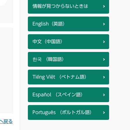
情報が見つからないときは
English（英語）
中文（中国語）
한국 （韓国語）
Tiếng Việt （ベトナム語）
Español （スペイン語）
Português （ポルトガル語）
へ戻る