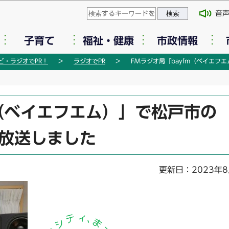
このページの本文へ移動
音
子育て
福祉・健康
市政情報
ビ・ラジオでPR！
ラジオでPR
FMラジオ局「bayfm（ベイエフ
m（ベイエフエム）」で松戸市の
を放送しました
更新日：2023年8