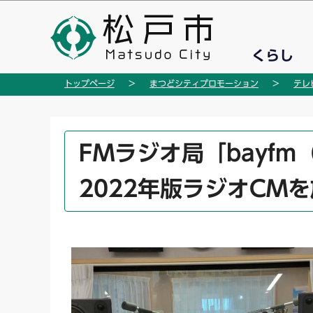
こ
の
ペ
くらし
ー
ジ
トップページ
まつどシティプロモーション
テレ
の
先
頭
本
FMラジオ局「bayf
で
文
す
こ
2022年版ラジオCM
こ
か
ら