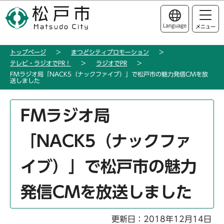
こ
このページの本文へ移動
の
Language
メニュー
ペ
ー
トップページ
まつどシティプロモーション
ジ
テレビ・ラジオでPR！
ラジオでPR
の
FMラジオ局「NACK5（ナックファイブ）」で松戸市の魅力発信CMを放
先
送しました
頭
本
で
FMラジオ局
文
す
こ
「NACK5（ナックファ
こ
か
イブ）」で松戸市の魅力
ら
発信CMを放送しました
更新日：2018年12月14日