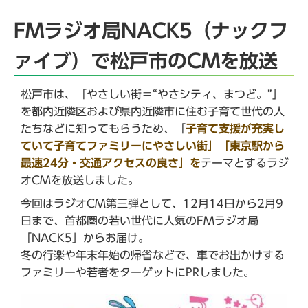
FMラジオ局NACK5（ナックフ
ァイブ）で松戸市のCMを放送
松戸市は、「やさしい街＝“やさシティ、まつど。”」
を都内近隣区および県内近隣市に住む子育て世代の人
たちなどに知ってもらうため、「
子育て支援が充実し
ていて子育てファミリーにやさしい街」「東京駅から
最速24分・交通アクセスの良さ」を
テーマとするラジ
オCMを放送しました。
今回はラジオCM第三弾として、12月14日から2月9
日まで、首都圏の若い世代に人気のFMラジオ局
「NACK5」からお届け。
冬の行楽や年末年始の帰省などで、車でお出かけする
ファミリーや若者をターゲットにPRしました。