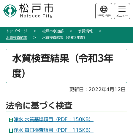
こ
このページの本文へ移動
の
Language
メニュー
ペ
ー
トップページ
松戸市水道部
水質情報
ジ
水質検査結果
水質検査結果（令和3年度）
の
先
本
頭
水質検査結果（令和3年
文
で
こ
す
度）
こ
か
ら
更新日：2022年4月12日
法令に基づく検査
浄水 水質基準項目（PDF：150KB）
浄水 毎日検査項目（PDF：115KB）