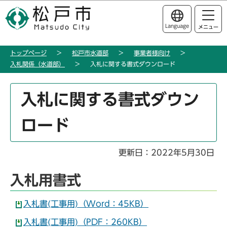
こ
このページの本文へ移動
の
Language
メニュー
ペ
ー
トップページ
松戸市水道部
事業者様向け
ジ
入札関係（水道部）
入札に関する書式ダウンロード
の
先
本
頭
入札に関する書式ダウン
文
で
こ
す
ロード
こ
か
ら
更新日：2022年5月30日
入札用書式
入札書(工事用)（Word：45KB）
入札書(工事用)（PDF：260KB）